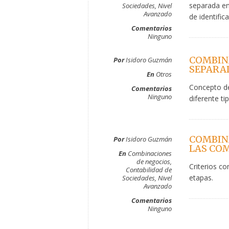
separada en
Sociedades
,
Nivel
Avanzado
de identific
Comentarios
Ninguno
COMBIN
Por
Isidoro Guzmán
SEPARAD
En
Otros
Concepto de
Comentarios
Ninguno
diferente ti
COMBINA
Por
Isidoro Guzmán
LAS COM
En
Combinaciones
de negocios
,
Criterios co
Contabilidad de
etapas.
Sociedades
,
Nivel
Avanzado
Comentarios
Ninguno