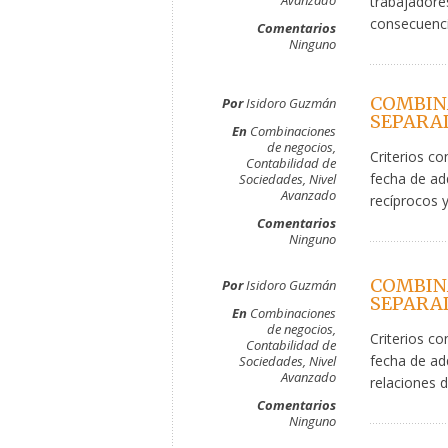
Avanzado
trabajadore
consecuenci
Comentarios
Ninguno
COMBIN
Por
Isidoro Guzmán
SEPARAD
En
Combinaciones
de negocios
,
Criterios co
Contabilidad de
fecha de ad
Sociedades
,
Nivel
Avanzado
recíprocos y
Comentarios
Ninguno
COMBIN
Por
Isidoro Guzmán
SEPARAD
En
Combinaciones
de negocios
,
Criterios co
Contabilidad de
fecha de ad
Sociedades
,
Nivel
Avanzado
relaciones 
Comentarios
Ninguno