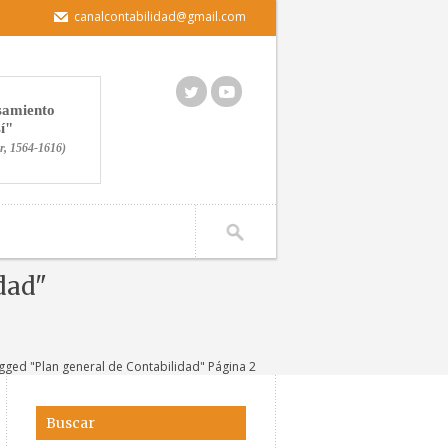
canalcontabilidad@gmail.com
nsamiento
í
r, 1564-1616)
dad"
gged "Plan general de Contabilidad" Página 2
Buscar