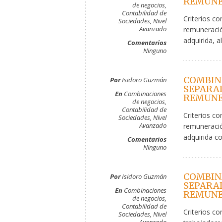
REMUNER
de negocios
,
Contabilidad de
Criterios co
Sociedades
,
Nivel
Avanzado
remuneració
adquirida, a
Comentarios
Ninguno
COMBIN
Por
Isidoro Guzmán
SEPARAD
En
Combinaciones
REMUNER
de negocios
,
Contabilidad de
Criterios co
Sociedades
,
Nivel
Avanzado
remuneració
adquirida c
Comentarios
Ninguno
COMBIN
Por
Isidoro Guzmán
SEPARAD
En
Combinaciones
REMUNER
de negocios
,
Contabilidad de
Criterios co
Sociedades
,
Nivel