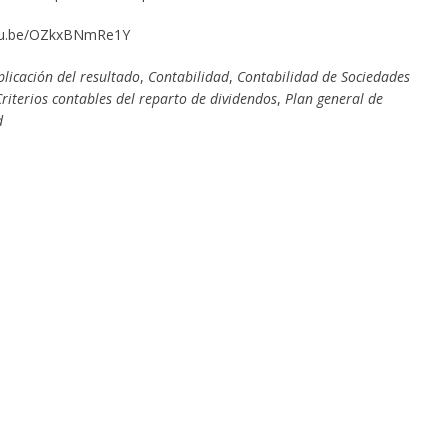
utu.be/OZkxBNmRe1Y
plicación del resultado
,
Contabilidad
,
Contabilidad de Sociedades
riterios contables del reparto de dividendos
,
Plan general de
d