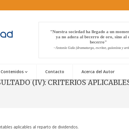
Nuestra sociedad ha llegado a un momen
ya no adora al becerro de oro, sino al 
becerro
~Antonio Gala (dramaturgo, escritor, guionista y arti
Contenidos
Contacto
Acerca del Autor
ULTADO (IV): CRITERIOS APLICABLE
emática
»
Aplicación del resultado
» APLICACIÓN DEL RESULTADO (IV): CRITERI
ntables aplicables al reparto de dividendos.