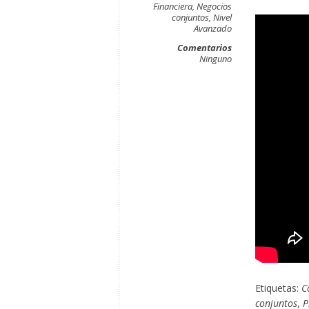
Financiera
,
Negocios
conjuntos
,
Nivel
Avanzado
Comentarios
Ninguno
Etiquetas:
C
conjuntos
,
P