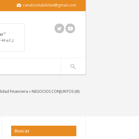
canalcontabilidad@gmail.com
ar
7-44 a.C.)
lidad Financiera
» NEGOCIOS CONJUNTOS (III)
Buscar