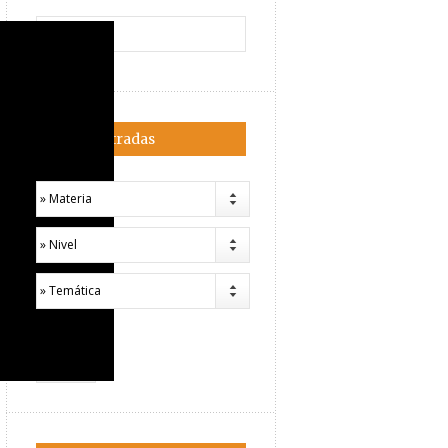
Filtrar entradas
» Materia
» Nivel
» Temática