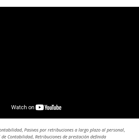
ontabilidad
,
Pasivos por retribuciones a largo plazo al personal
,
 de Contabilidad
,
Retribuciones de prestación definida