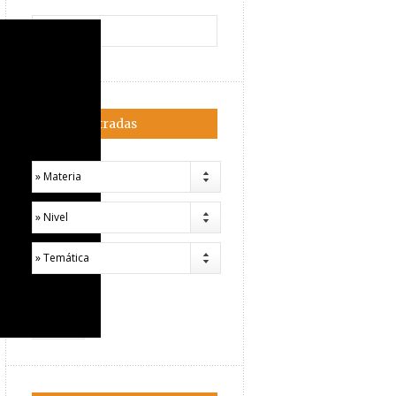
Filtrar entradas
» Materia
» Nivel
» Temática