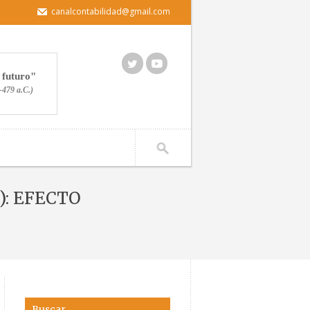
canalcontabilidad@gmail.com
 futuro
-479 a.C.)
): EFECTO
EGADOS RECIBIDOS (III): EFECTO IMPOSITIVO
Buscar