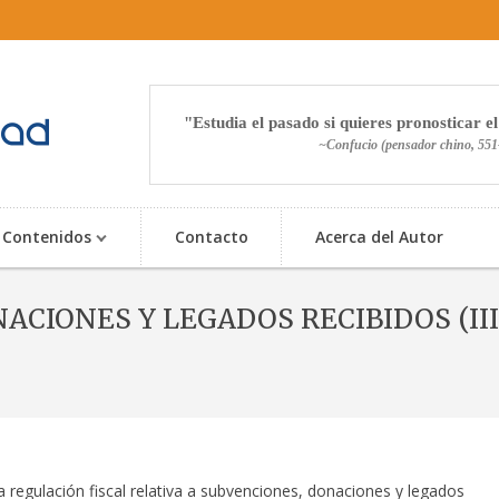
Estudia el pasado si quieres pronosticar el
~Confucio (pensador chino, 551
Contenidos
Contacto
Acerca del Autor
CIONES Y LEGADOS RECIBIDOS (III
Inicio
»
Materia
»
Contabilidad Financiera
» SUBVENCIONES, DONACIONES Y L
a regulación fiscal relativa a subvenciones, donaciones y legados