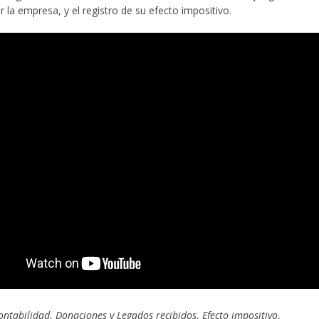
r la empresa, y el registro de su efecto impositivo.
ontabilidad
,
Donaciones y Legados recibidos
,
Efecto impositivo
,