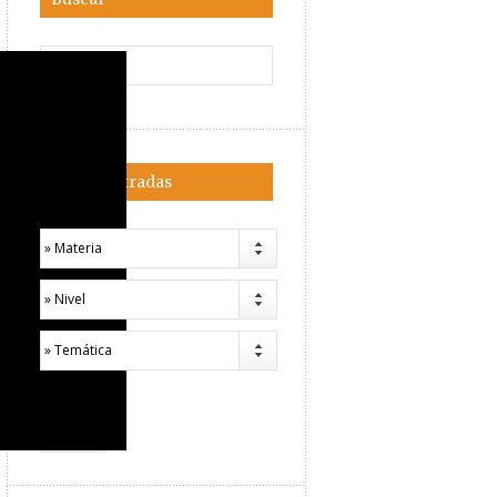
Filtrar entradas
» Materia
» Nivel
» Temática